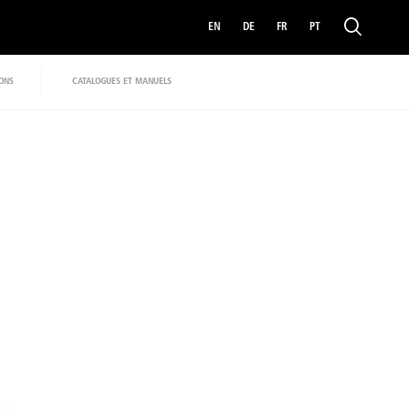
EN
DE
FR
PT
IONS
CATALOGUES ET MANUELS